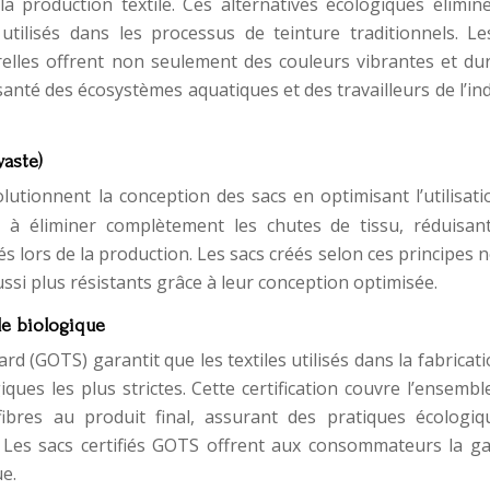
a production textile. Ces alternatives écologiques élimine
tilisés dans les processus de teinture traditionnels. Le
relles offrent non seulement des couleurs vibrantes et dur
anté des écosystèmes aquatiques et des travailleurs de l’in
aste)
olutionnent la conception des sacs en optimisant l’utilisat
 à éliminer complètement les chutes de tissu, réduisant
 lors de la production. Les sacs créés selon ces principes 
si plus résistants grâce à leur conception optimisée.
le biologique
ard (GOTS) garantit que les textiles utilisés dans la fabricat
ues les plus strictes. Cette certification couvre l’ensembl
fibres au produit final, assurant des pratiques écologiq
 Les sacs certifiés GOTS offrent aux consommateurs la ga
e.