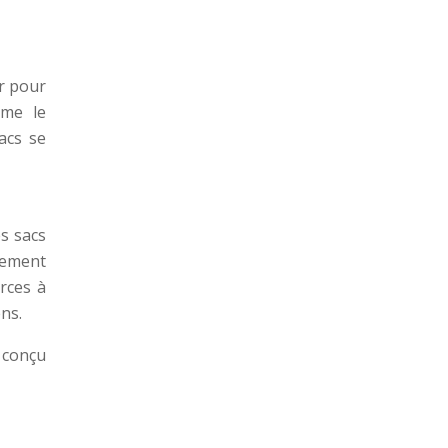
ur pour
mme le
sacs se
s sacs
cement
rces à
ns.
 conçu