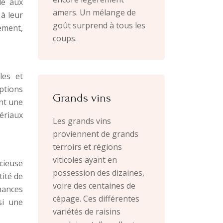
le aux
amers. Un mélange de
 à leur
goût surprend à tous les
nement,
coups.
les et
ptions
Grands vins
ent une
ériaux
Les grands vins
proviennent de grands
terroirs et régions
viticoles ayant en
cieuse
possession des dizaines,
tité de
voire des centaines de
rmances
cépage. Ces différentes
si une
variétés de raisins