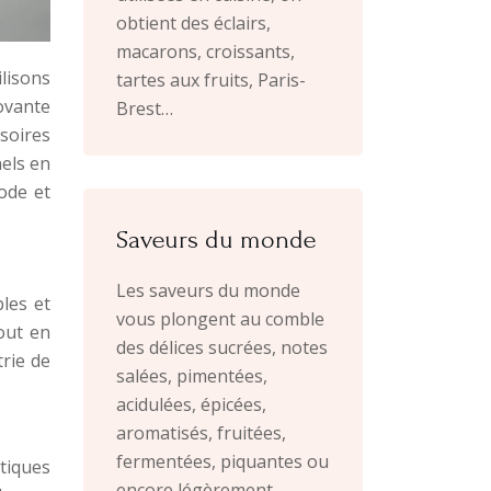
obtient des éclairs,
macarons, croissants,
lisons
tartes aux fruits, Paris-
ovante
Brest…
soires
nels en
ode et
Saveurs du monde
Les saveurs du monde
les et
vous plongent au comble
out en
des délices sucrées, notes
trie de
salées, pimentées,
acidulées, épicées,
aromatisés, fruitées,
fermentées, piquantes ou
tiques
encore légèrement