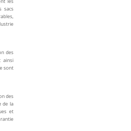
nt les
s sacs
ables,
dustrie
ion des
 ainsi
ne sont
ion des
e de la
ues et
rantie