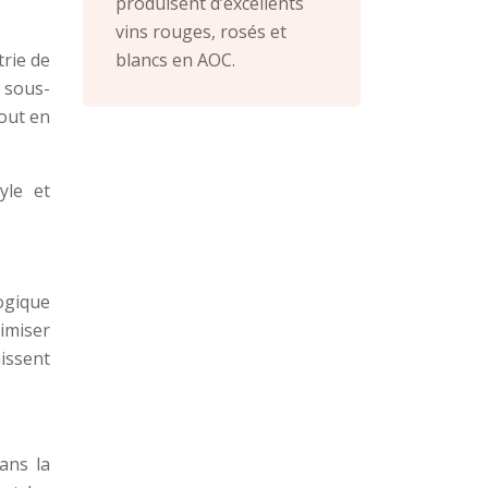
produisent d’excellents
vins rouges, rosés et
blancs en AOC.
trie de
 sous-
tout en
yle et
logique
imiser
nissent
ans la