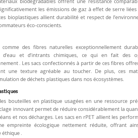
atériaux biodégradables offrent une résistance comparab
ignificativement les émissions de gaz à effet de serre liées
es bioplastiques allient durabilité et respect de l’environ
nsommateurs éco-conscients.
 comme des fibres naturelles exceptionnellement durab
u d’eau et d’intrants chimiques, ce qui en fait des o
nement . Les sacs confectionnés à partir de ces fibres offr
ant une texture agréable au toucher. De plus, ces mat
umulation de déchets plastiques dans nos écosystèmes.
lastiques
 les bouteilles en plastique usagées en une ressource pré
cyclage innovant permet de réduire considérablement la quan
céans et nos décharges. Les sacs en rPET allient les perfo
ne empreinte écologique nettement réduite, offrant ain
 éthique .