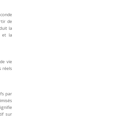
seconde
tir de
uit la
 et la
de vie
s réels
fs par
timisés
ignifie
if sur